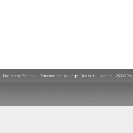
Badminton Pontarlier - Gymnase Léo Lagrange - Rue de la Libération - 25300 Pont