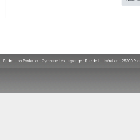
Badminton Pontarlier - Gymnase Léo Lagrange - Rue de la Libération - 25300 Pont